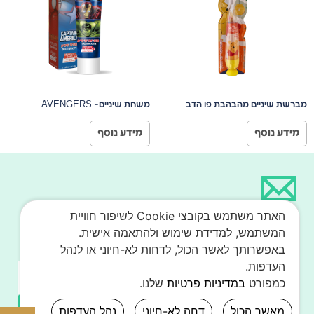
מברשת שיניים מהבהבת פו הדב
משחת שיניים- AVENGERS
מידע נוסף
מידע נוסף
רוצים להתעדכן על המבצעים
האתר משתמש בקובצי Cookie לשיפור חוויית
שלנו?
המשתמש, למדידת שימוש ולהתאמה אישית.
באפשרותך לאשר הכול, לדחות לא-חיוני או לנהל
העדפות.
כמפורט
במדיניות פרטיות
שלנו.
מאשר הכול
דחה לא-חיוני
נהל העדפות
הירשם